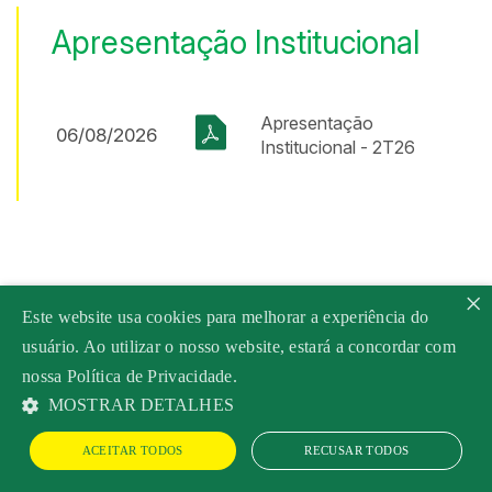
Apresentação Institucional
Apresentação
06/08/2026
Institucional - 2T26
×
Este website usa cookies para melhorar a experiência do
usuário. Ao utilizar o nosso website, estará a concordar com
nossa Política de Privacidade.
MOSTRAR DETALHES
Powered by
MZ
ACEITAR TODOS
RECUSAR TODOS
LJQQ3
R$ 1,21
(-5,46%)